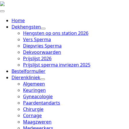
Home
Dekhengsten
Hengsten op ons station 2026
Vers Sperma
Diepvries Sperma
Dekvoorwaarden
Prijslijst 2026
Prijslijst sperma invriezen 2025
Bestelformulier
Dierenkliniek
Algemeen
Keuringen
Gyneacologie
Paardentandarts
Chirurgie
Cornage
Maagzweren
Medewerkers