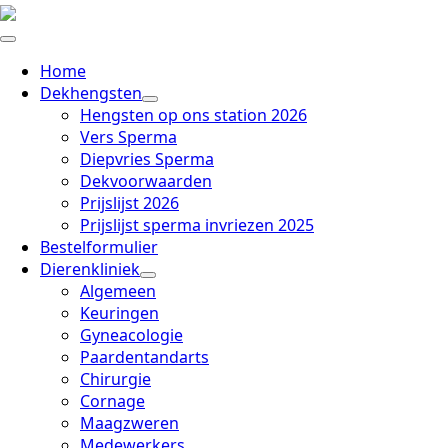
Home
Dekhengsten
Hengsten op ons station 2026
Vers Sperma
Diepvries Sperma
Dekvoorwaarden
Prijslijst 2026
Prijslijst sperma invriezen 2025
Bestelformulier
Dierenkliniek
Algemeen
Keuringen
Gyneacologie
Paardentandarts
Chirurgie
Cornage
Maagzweren
Medewerkers