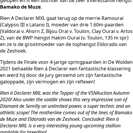
gelopen en is een dochter van de zeer interessante hengst
Bamako de Muze
.
Rien A Declarer MXL gaat terug op de merrie Ramourai
(Calypso III x Latano I), moeder van drie 1.60m paarden
(Valdorai v. Ahorn Z, Bijou Orai v. Toulon, Clay Ourai v. Artos
Z), van de BWP-hengst Hakim Ourai (v. Toulon, 135 m spr)
en ze is de grootmoeder van de tophengst Eldorado van
de Zeshoek.
Tijdens de Finale voor 4-jarige springpaarden in De Wolden
2021 behaalde Rien á Declarer een fantastische klassering
en werd hij door de jury geroemd om zijn fantastische
galoppade, zijn vermogen en zijn reflexen!
Rien á Declarer MXL was the Topper of the VSNAuction
Autumn
2020! Also under the saddle
shows this very impressive son of
Diamant de
Semilly an unlimited power, a super technic and
an
athletic scope! The motherline comes out of
the lines of Bamako
de Muze and Eldorado van
de Zeshoek. Concluded: Rien á
Declarer MXL is a
very interesting young upcoming stallion
available
for breeding!