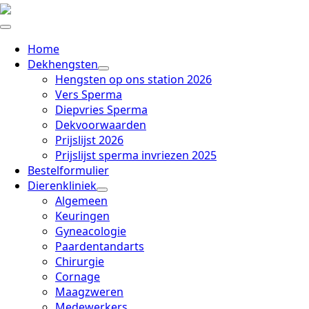
Home
Dekhengsten
Hengsten op ons station 2026
Vers Sperma
Diepvries Sperma
Dekvoorwaarden
Prijslijst 2026
Prijslijst sperma invriezen 2025
Bestelformulier
Dierenkliniek
Algemeen
Keuringen
Gyneacologie
Paardentandarts
Chirurgie
Cornage
Maagzweren
Medewerkers