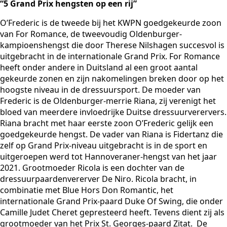
“5 Grand Prix hengsten op een rij”
O’Frederic is de tweede bij het KWPN goedgekeurde zoon
van For Romance, de tweevoudig Oldenburger-
kampioenshengst die door Therese Nilshagen succesvol is
uitgebracht in de internationale Grand Prix. For Romance
heeft onder andere in Duitsland al een groot aantal
gekeurde zonen en zijn nakomelingen breken door op het
hoogste niveau in de dressuursport. De moeder van
Frederic is de Oldenburger-merrie Riana, zij verenigt het
bloed van meerdere invloedrijke Duitse dressuurverervers.
Riana bracht met haar eerste zoon O’Frederic gelijk een
goedgekeurde hengst. De vader van Riana is Fidertanz die
zelf op Grand Prix-niveau uitgebracht is in de sport en
uitgeroepen werd tot Hannoveraner-hengst van het jaar
2021. Grootmoeder Ricola is een dochter van de
dressuurpaardenvererver De Niro. Ricola bracht, in
combinatie met Blue Hors Don Romantic, het
internationale Grand Prix-paard Duke Of Swing, die onder
Camille Judet Cheret gepresteerd heeft. Tevens dient zij als
grootmoeder van het Prix St. Georges-paard Zitat. De