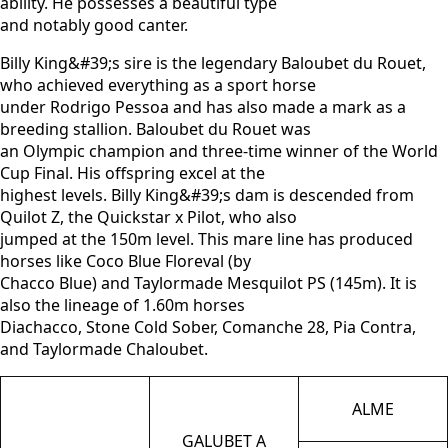
ability. He possesses a beautiful type
and notably good canter.
Billy King&#39;s sire is the legendary Baloubet du Rouet,
who achieved everything as a sport horse
under Rodrigo Pessoa and has also made a mark as a
breeding stallion. Baloubet du Rouet was
an Olympic champion and three-time winner of the World
Cup Final. His offspring excel at the
highest levels. Billy King&#39;s dam is descended from
Quilot Z, the Quickstar x Pilot, who also
jumped at the 150m level. This mare line has produced
horses like Coco Blue Floreval (by
Chacco Blue) and Taylormade Mesquilot PS (145m). It is
also the lineage of 1.60m horses
Diachacco, Stone Cold Sober, Comanche 28, Pia Contra,
and Taylormade Chaloubet.
ALME
GALUBET A