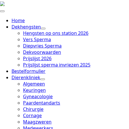
Home
Dekhengsten
Hengsten op ons station 2026
Vers Sperma
Diepvries Sperma
Dekvoorwaarden
Prijslijst 2026
Prijslijst sperma invriezen 2025
Bestelformulier
Dierenkliniek
Algemeen
Keuringen
Gyneacologie
Paardentandarts
Chirurgie
Cornage
Maagzweren
Medewerkers