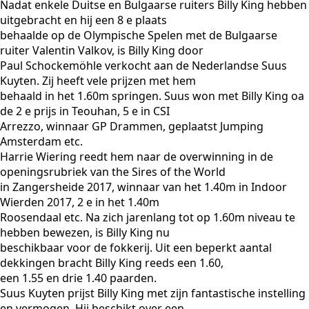
Nadat enkele Duitse en Bulgaarse ruiters Billy King hebben
uitgebracht en hij een 8 e plaats
behaalde op de Olympische Spelen met de Bulgaarse
ruiter Valentin Valkov, is Billy King door
Paul Schockemöhle verkocht aan de Nederlandse Suus
Kuyten. Zij heeft vele prijzen met hem
behaald in het 1.60m springen. Suus won met Billy King oa
de 2 e prijs in Teouhan, 5 e in CSI
Arrezzo, winnaar GP Drammen, geplaatst Jumping
Amsterdam etc.
Harrie Wiering reedt hem naar de overwinning in de
openingsrubriek van the Sires of the World
in Zangersheide 2017, winnaar van het 1.40m in Indoor
Wierden 2017, 2 e in het 1.40m
Roosendaal etc. Na zich jarenlang tot op 1.60m niveau te
hebben bewezen, is Billy King nu
beschikbaar voor de fokkerij. Uit een beperkt aantal
dekkingen bracht Billy King reeds een 1.60,
een 1.55 en drie 1.40 paarden.
Suus Kuyten prijst Billy King met zijn fantastische instelling
en vermogen. Hij beschikt over een