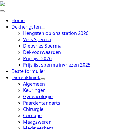
Home
Dekhengsten
Hengsten op ons station 2026
Vers Sperma
Diepvries Sperma
Dekvoorwaarden
Prijslijst 2026
Prijslijst sperma invriezen 2025
Bestelformulier
Dierenkliniek
Algemeen
Keuringen
Gyneacologie
Paardentandarts
Chirurgie
Cornage
Maagzweren
Medewerkers